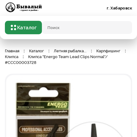
Бывалый турист и рыбак
г. Хабаровск
Каталог
Поисковый запрос
Главная
Каталог
Летняя рыбалка
...
Карпфишинг
Клипса
Клипса "Energo Team Lead Clips Normal"/
#ССС00003728