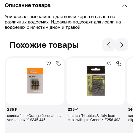
Описание товара
Универсальные клипсы для ловли карпа и сазана на
различных водоемах. Идеально подходят для ловли на
водоемах с илистым дном и травой.
Похожие товары
Добавление в избранное
Добавление в сравнение
Добавлени
Добав
клипса "Life Orange безопасная усиленная"
клипса "Nautilus
235 ₽
235 ₽
14
клипса "Life Orange безопасная
клипса "Nautilus Safety lead
кл
усиленная"/ #245 445
clips with pin Green"/ #256 492
cl