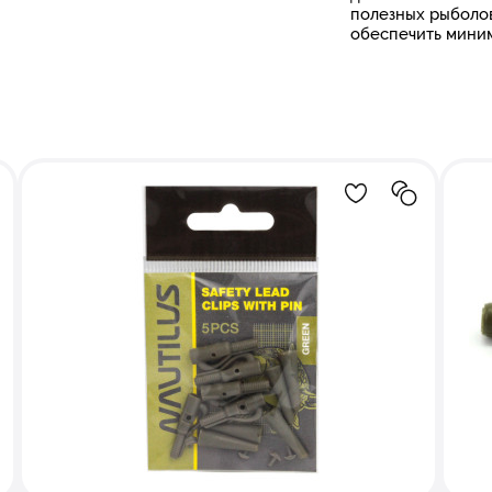
полезных рыболо
обеспечить мини
ние в избранное
бавление в сравнение
Добавление в и
Добавлени
зопасная усиленная"/ #245 445
клипса "Nautilus Safety lead cl