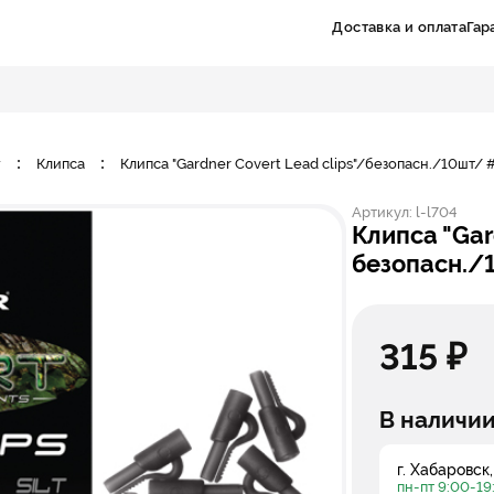
Доставка и оплата
Гар
вый запрос
г
Клипса
Клипса "Gardner Covert Lead clips"/безопасн./10ш
Артикул:
l-l704
клипса "Gardner Covert Lead clips"/
безопасн.
315 ₽
В наличии
г. Хабаровск,
пн-пт 9:00-19