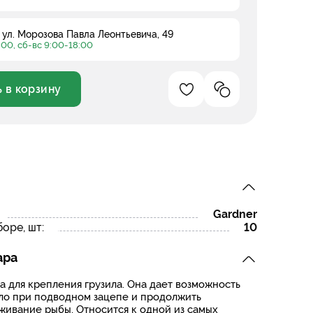
, ул. Морозова Павла Леонтьевича, 49
:00, сб-вс 9:00-18:00
 в корзину
Добавление в избранно
Добавление в ср
Увеличить
Gardner
оре, шт:
10
ара
а для крепления грузила. Она дает возможность
ло при подводном зацепе и продолжить
ивание рыбы. Относится к одной из самых