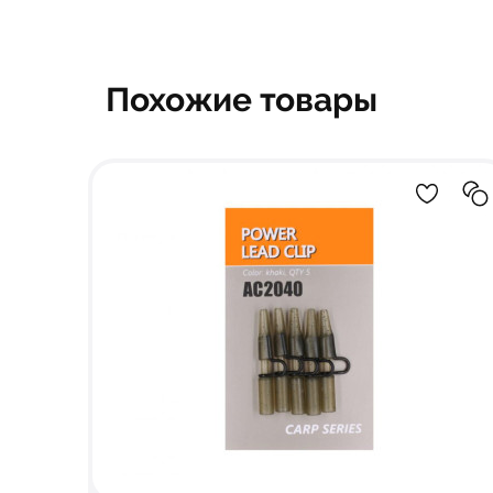
Похожие товары
Добавле
До
клипса "Life Orange бе