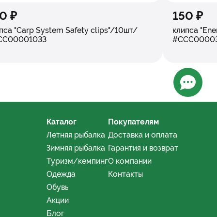
0 ₽
150 ₽
пса "Carp System Safety clips"/10шт/
клипса "Ene
CC00001033
#ССС0000
Открыт
Каталог
Покупателям
а ВКонтакте
 край - Telegram-канал
Летняя рыбалка
Доставка и оплата
Зимняя рыбалка
Гарантия и возврат
Туризм/кемпинг
О компании
Одежда
Контакты
Обувь
Акции
Блог