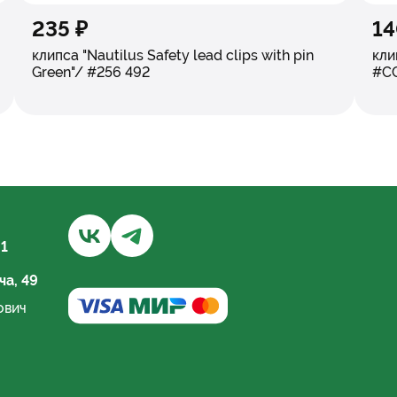
235 ₽
14
клипса "Nautilus Safety lead clips with pin
кли
Green"/ #256 492
#C
Бывалый турист и рыбак | Хабаровск - Групп
Бывалый турист и рыбак | Хабаровский
 1
а, 49
ович