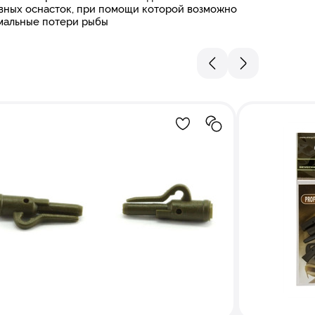
вных оснасток, при помощи которой возможно
мальные потери рыбы
збранное
е в сравнение
Добавление в избранное
Добавление в сра
ips with pin Green"/ #256 492
клипса "Carp System Safety clips"/10