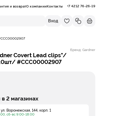
+7 4212 76-26-19
антия и возврат
О компании
Контакты
Вход
т/ #ССС00002907
Бренд:
Gardner
/10шт/ #ССС00002907
 в 2 магазинах
 ул. Воронежская, 144, корп. 1
:00, сб-вс 9:00-18:00