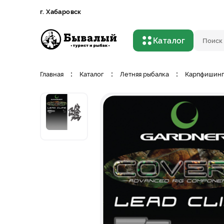
г. Хабаровск
Бывалый турист и рыбак
Каталог
Поиско
Главная
Каталог
Летняя рыбалка
Карпфишин