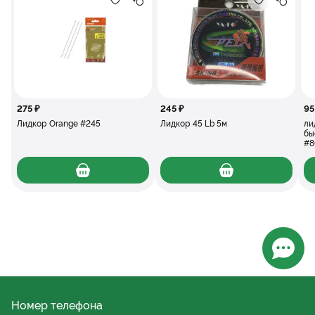
Добавление в избранное
Добавление в сравнение
Добавлени
Добав
275 ₽
245 ₽
95
Лидкор Orange #245
Лидкор 45 Lb 5м
ли
бы
#8
Откры
Номер телефона