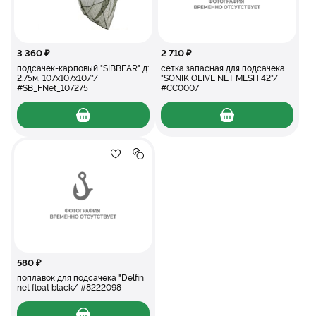
3 360 ₽
2 710 ₽
подсачек-карповый "SIBBEAR" д:
сетка запасная для подсачека
2.75м, 107х107х107"/
"SONIK OLIVE NET MESH 42"/
#SB_FNet_107275
#CC0007
Добавление в избранное
Добавление в сравнение
поплавок для подсачека "Delfin net float 
580 ₽
поплавок для подсачека "Delfin
net float black/ #8222098