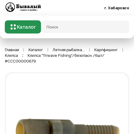
Бывалый турист и рыбак
г. Хабаровск
Каталог
Поисковый запрос
Главная
Каталог
Летняя рыбалка
...
Карпфишинг
Клипса
Клипса "Triwave Fishing"/безопасн./6шт/
#CCC00000679