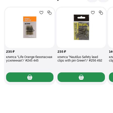
Добавление в избранное
Добавление в сравнение
Добавлени
Добав
клипса "Life Orange безопасная усиленная"
клипса "Nautilus
235 ₽
235 ₽
14
клипса "Life Orange безопасная
клипса "Nautilus Safety lead
кл
усиленная"/ #245 445
clips with pin Green"/ #256 492
cl